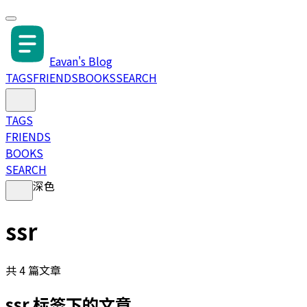
Eavan's Blog
TAGS
FRIENDS
BOOKS
SEARCH
TAGS
FRIENDS
BOOKS
SEARCH
深色
ssr
共
4
篇文章
ssr
标签下的文章